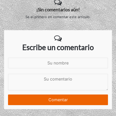
¡Sin comentarios aún!
Se el primero en comentar este artículo.
Escribe un comentario
S
u
n
S
o
u
m
c
b
o
r
m
e
e
n
t