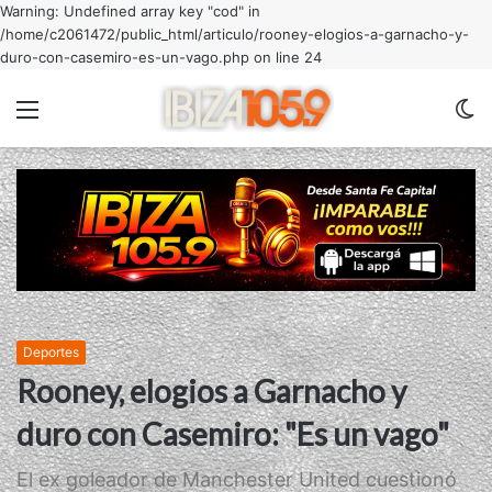
Warning: Undefined array key "cod" in
/home/c2061472/public_html/articulo/rooney-elogios-a-garnacho-y-
duro-con-casemiro-es-un-vago.php on line 24
Menu
C
m
Deportes
Rooney, elogios a Garnacho y
duro con Casemiro: "Es un vago"
El ex goleador de Manchester United cuestionó