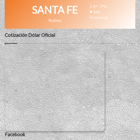
SANTA FE
6º - 7º%
89%
4.8 km/h
Nubes
Cotización Dólar Oficial
Facebook