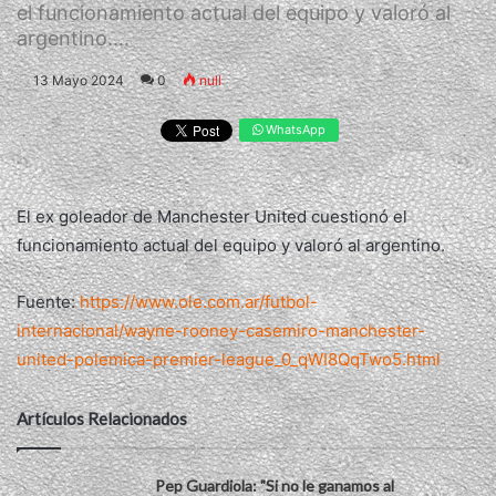
el funcionamiento actual del equipo y valoró al
argentino....
13 Mayo 2024
0
null
WhatsApp
El ex goleador de Manchester United cuestionó el
funcionamiento actual del equipo y valoró al argentino.
Fuente:
https://www.ole.com.ar/futbol-
internacional/wayne-rooney-casemiro-manchester-
united-polemica-premier-league_0_qWI8QqTwo5.html
Artículos Relacionados
Pep Guardiola: "Si no le ganamos al