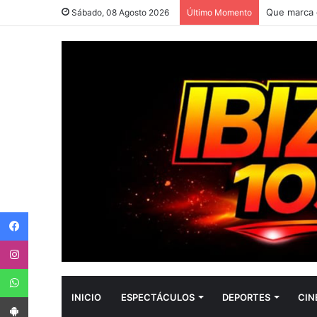
QUÉ SIGNI
Sábado, 08 Agosto 2026
Último Momento
Facebook
Instagram
WhatsApp
App Android
INICIO
ESPECTÁCULOS
DEPORTES
CIN