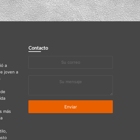
Contacto
Su
ió a
correo
re joven a
a
Su
mensaje
 de
ida
as más
la
ilo,
asto