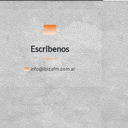
modo
Escribenos
info@ibizafm.com.ar