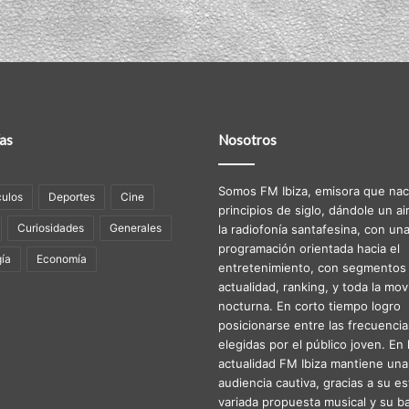
as
Nosotros
Somos FM Ibiza, emisora que nac
ulos
Deportes
Cine
principios de siglo, dándole un ai
Curiosidades
Generales
la radiofonía santafesina, con un
programación orientada hacia el
ía
Economía
entretenimiento, con segmentos
actualidad, ranking, y toda la mov
nocturna. En corto tiempo logro
posicionarse entre las frecuenci
elegidas por el público joven. En 
actualidad FM Ibiza mantiene una
audiencia cautiva, gracias a su est
variada propuesta musical y su b