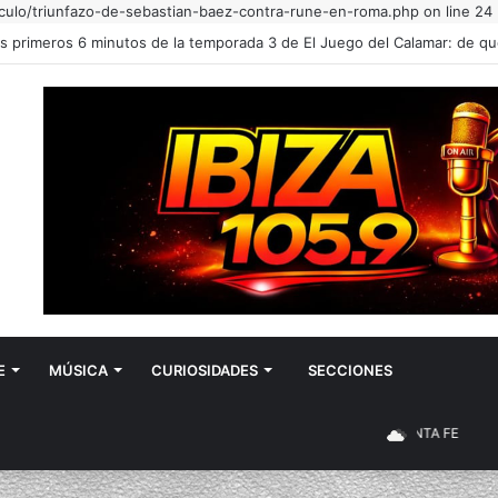
iculo/triunfazo-de-sebastian-baez-contra-rune-en-roma.php on line 24
E
MÚSICA
CURIOSIDADES
SECCIONES