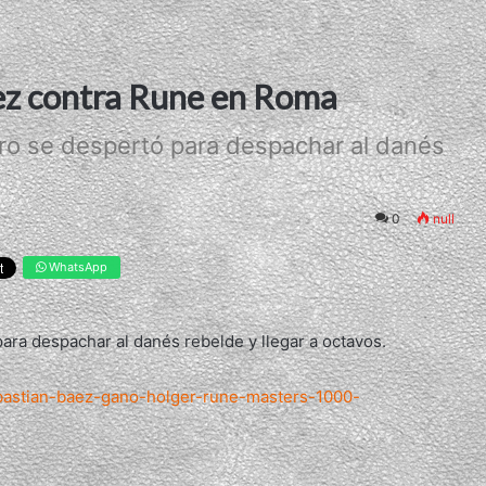
ez contra Rune en Roma
ro se despertó para despachar al danés
0
null
WhatsApp
ra despachar al danés rebelde y llegar a octavos.
ebastian-baez-gano-holger-rune-masters-1000-