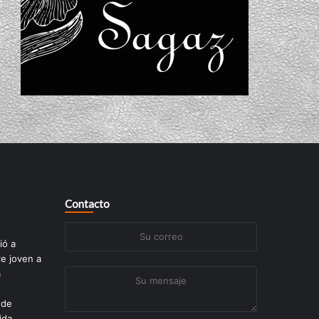
Contacto
Su
ió a
correo
re joven a
a
Su
mensaje
 de
ida