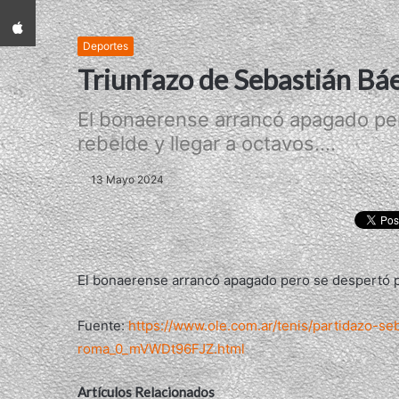
App iPhone
Deportes
Triunfazo de Sebastián Bá
El bonaerense arrancó apagado pe
rebelde y llegar a octavos....
13 Mayo 2024
El bonaerense arrancó apagado pero se despertó pa
Fuente:
https://www.ole.com.ar/tenis/partidazo-s
roma_0_mVWDt96FJZ.html
Artículos Relacionados