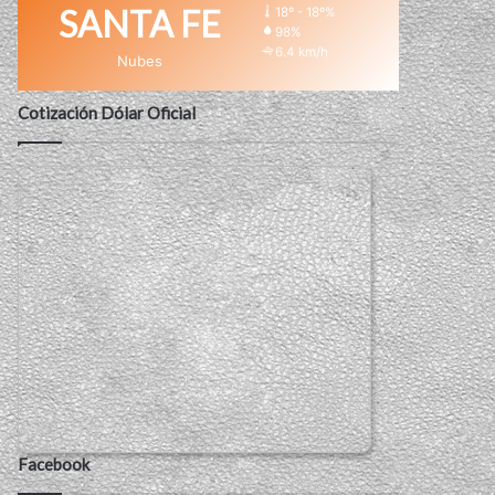
SANTA FE
18º - 18º%
98%
6.4 km/h
Nubes
Cotización Dólar Oficial
Facebook