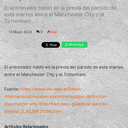
El entrenador habló en la previa del partido de
este martes entre el Manchester City y el
Tottenham....
13 Mayo 2024
0
null
WhatsApp
El entrenador habló en la previa del partido de este martes
entre el Manchester City y el Tottenham.
Fuente:
https://www.ole.com.ar/futbol-
internacional/inglaterra/premier-league-definicion-
manchester-city-tottenham-pep-guardiola-partido-
arsenal_0_JQJ8IF3CdW.html
Artículos Relacionados