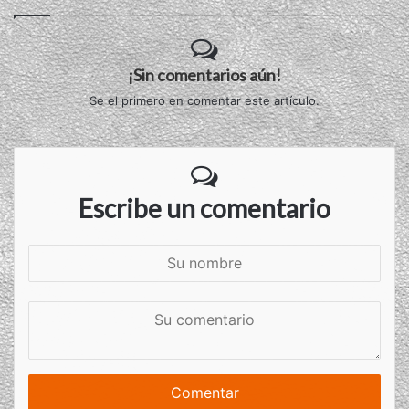
¡Sin comentarios aún!
Se el primero en comentar este artículo.
Escribe un comentario
S
u
n
S
o
u
m
c
b
o
r
m
e
e