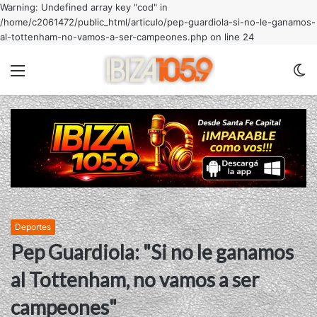
Warning: Undefined array key "cod" in
/home/c2061472/public_html/articulo/pep-guardiola-si-no-le-ganamos-
al-tottenham-no-vamos-a-ser-campeones.php on line 24
Menu
C
m
Deportes
Pep Guardiola: "Si no le ganamos
al Tottenham, no vamos a ser
campeones"