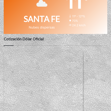
11
SANTA FE
11º - 12º%
70%
24.2 km/h
Nubes dispersas
Cotización Dólar Oficial