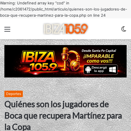
Warning: Undefined array key "cod" in
/home/c2061472/public_html/articulo/quienes-son-los-jugadores-de-
boca-que-recupera-martinez-para-la-copa.php on line 24
Menu
C
m
Deportes
Quiénes son los jugadores de
Boca que recupera Martínez para
la Copa