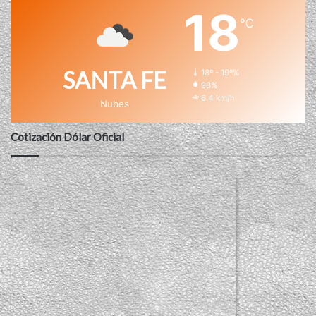
18
℃
SANTA FE
18º - 19º%
98%
6.4 km/h
Nubes
Cotización Dólar Oficial