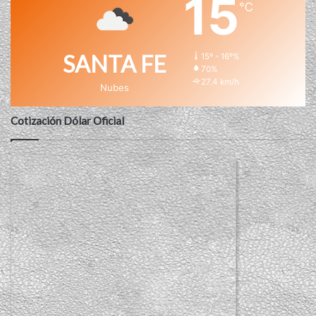
15
℃
SANTA FE
15º - 16º%
70%
27.4 km/h
Nubes
Cotización Dólar Oficial