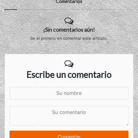
Comentarios
¡Sin comentarios aún!
Se el primero en comentar este artículo.
Escribe un comentario
S
u
n
S
o
u
m
c
b
o
r
m
e