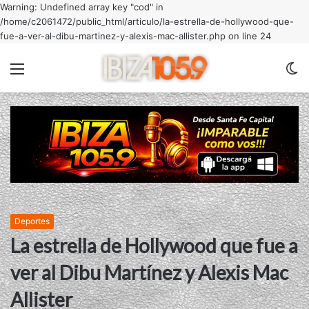
Warning: Undefined array key "cod" in
/home/c2061472/public_html/articulo/la-estrella-de-hollywood-que-
fue-a-ver-al-dibu-martinez-y-alexis-mac-allister.php on line 24
Menu
C
m
Deportes
La estrella de Hollywood que fue a
ver al Dibu Martínez y Alexis Mac
Allister