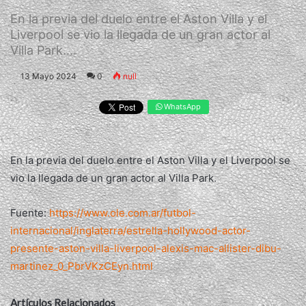
En la previa del duelo entre el Aston Villa y el
Liverpool se vio la llegada de un gran actor al
Villa Park....
13 Mayo 2024
0
null
WhatsApp
En la previa del duelo entre el Aston Villa y el Liverpool se
vio la llegada de un gran actor al Villa Park.
Fuente:
https://www.ole.com.ar/futbol-
internacional/inglaterra/estrella-hollywood-actor-
presente-aston-villa-liverpool-alexis-mac-allister-dibu-
martinez_0_PbrVKzCEyn.html
Artículos Relacionados