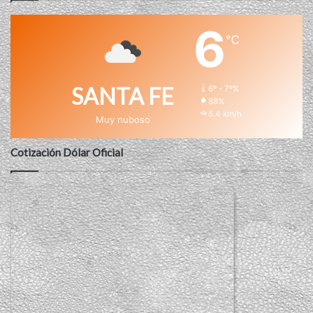
6
℃
SANTA FE
6º - 7º%
88%
6.4 km/h
Muy nuboso
Cotización Dólar Oficial