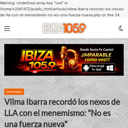
Warning: Undefined array key "cod" in
/home/c2061472/public_html/articulo/vilma-ibarra-recordo-los-nexos-
de-lla-con-el-menemismo-no-es-una-fuerza-nueva.php on line 24
Menu
C
m
Generales
Vilma Ibarra recordó los nexos de
LLA con el menemismo: "No es
una fuerza nueva"