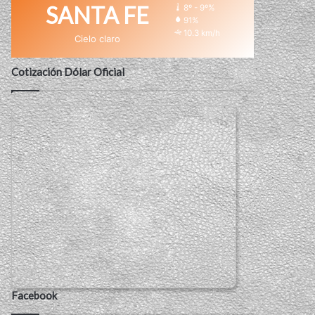
SANTA FE
8º - 9º%
91%
10.3 km/h
Cielo claro
Cotización Dólar Oficial
Facebook