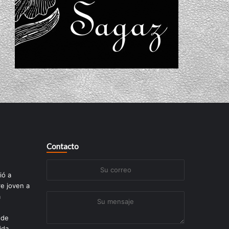
Contacto
Su
ió a
correo
re joven a
a
Su
mensaje
 de
ida