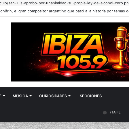
iculo/san-luis-aprobo-por-unanimidad-su-propia-ley-de-alcohol-cero.ph
E
MÚSICA
CURIOSIDADES
SECCIONES