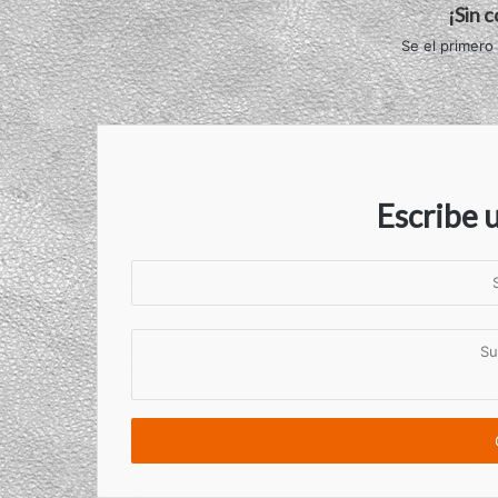
¡Sin 
Se el primero
Escribe 
S
u
n
S
o
u
m
c
b
o
r
m
e
e
n