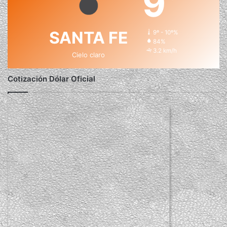
9
SANTA FE
9º - 10º%
84%
3.2 km/h
Cielo claro
Cotización Dólar Oficial