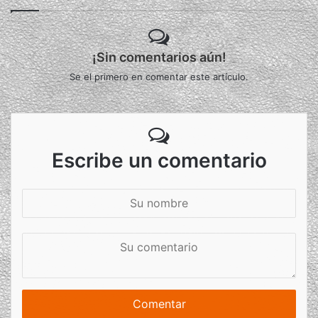
¡Sin comentarios aún!
Se el primero en comentar este artículo.
Escribe un comentario
S
u
n
S
o
u
m
c
b
o
r
m
e
e