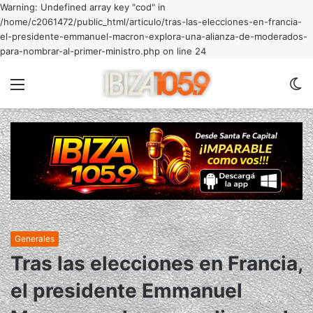
Warning: Undefined array key "cod" in
/home/c2061472/public_html/articulo/tras-las-elecciones-en-francia-
el-presidente-emmanuel-macron-explora-una-alianza-de-moderados-
para-nombrar-al-primer-ministro.php on line 24
Menu
C
m
Generales
Tras las elecciones en Francia,
el presidente Emmanuel