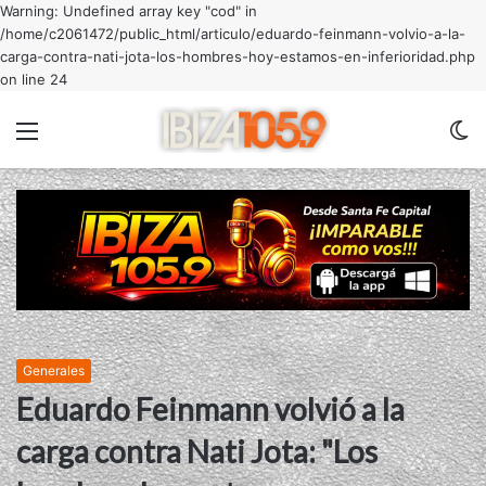
Warning: Undefined array key "cod" in
/home/c2061472/public_html/articulo/eduardo-feinmann-volvio-a-la-
carga-contra-nati-jota-los-hombres-hoy-estamos-en-inferioridad.php
on line 24
Menu
C
m
Generales
Eduardo Feinmann volvió a la
carga contra Nati Jota: "Los