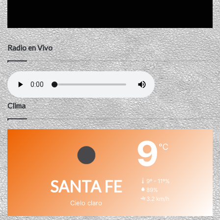
Radio en Vivo
Clima
9
℃
SANTA FE
9º - 11º%
89%
3.2 km/h
Cielo claro