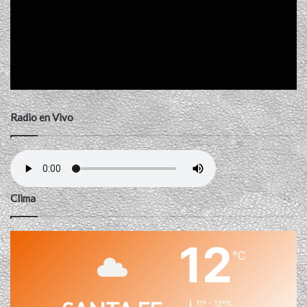
Radio en Vivo
Clima
12
℃
11º - 12º%