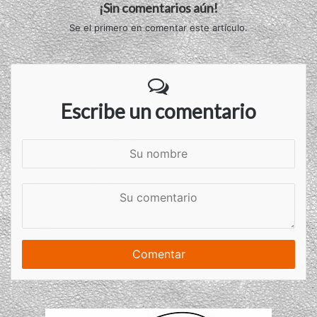
¡Sin comentarios aún!
Se el primero en comentar este artículo.
Escribe un comentario
S
u
n
S
o
u
m
c
b
o
r
m
e
e
n
t
a