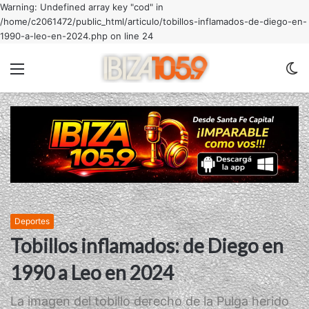
Warning: Undefined array key "cod" in
/home/c2061472/public_html/articulo/tobillos-inflamados-de-diego-en-
1990-a-leo-en-2024.php on line 24
Menu
C
m
Deportes
Tobillos inflamados: de Diego en
1990 a Leo en 2024
La imagen del tobillo derecho de la Pulga herido