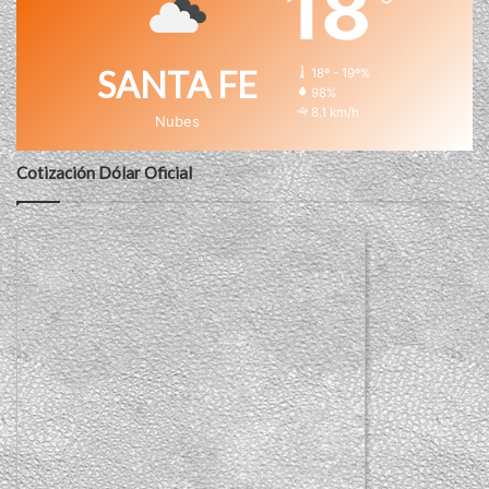
18
SANTA FE
18º - 19º%
98%
8.1 km/h
Nubes
Cotización Dólar Oficial