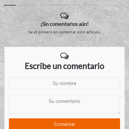
¡Sin comentarios aún!
Se el primero en comentar este artículo.
Escribe un comentario
S
u
n
S
o
u
m
c
b
o
r
m
e
e