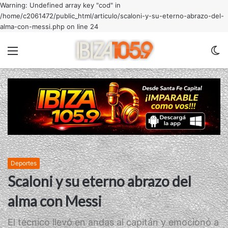
Warning: Undefined array key "cod" in
/home/c2061472/public_html/articulo/scaloni-y-su-eterno-abrazo-del-
alma-con-messi.php on line 24
Menu
C
m
Deportes
Scaloni y su eterno abrazo del
alma con Messi
El técnico llevó en andas al capitán y emocionó a