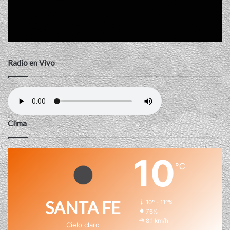
Radio en Vivo
Clima
10
℃
SANTA FE
10º - 11º%
76%
8.1 km/h
Cielo claro