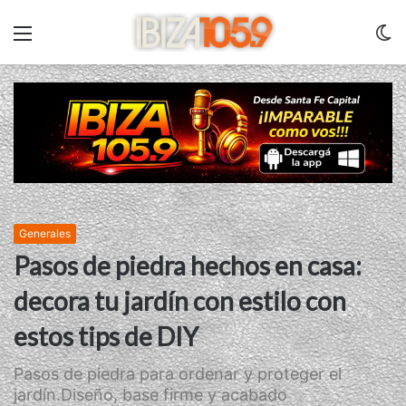
Menu
C
m
Generales
Pasos de piedra hechos en casa:
decora tu jardín con estilo con
estos tips de DIY
Pasos de piedra para ordenar y proteger el
jardín.Diseño, base firme y acabado