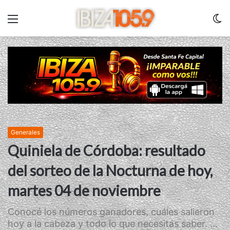
Menu
C
m
Generales
Quiniela de Córdoba: resultado
del sorteo de la Nocturna de hoy,
martes 04 de noviembre
Conocé los números ganadores, cuáles salieron
hoy a la cabeza y todo lo que necesitás saber. ...