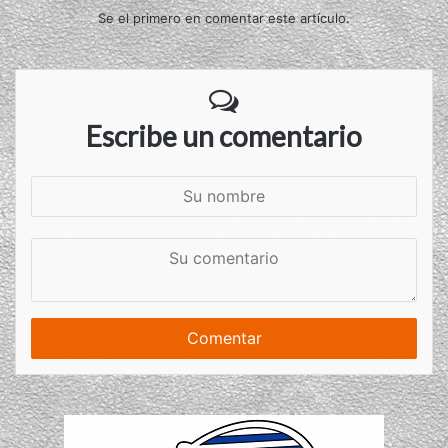
Se el primero en comentar este artículo.
Escribe un comentario
S
u
n
S
o
u
m
c
b
o
r
m
e
e
n
t
a
r