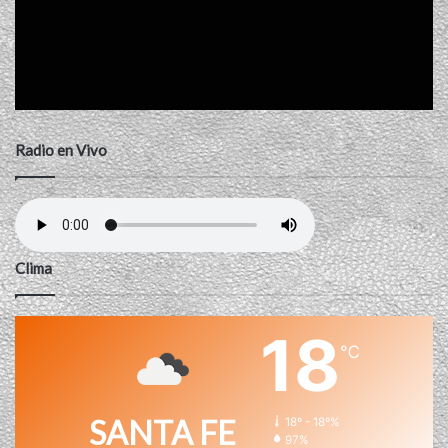
Radio en Vivo
Clima
18
℃
SANTA FE
18º - 18º%
97%