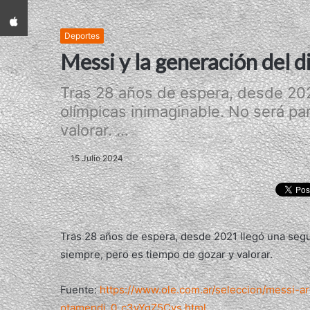
App iPhone
Deportes
Messi y la generación del d
Tras 28 años de espera, desde 2021
olímpicas inimaginable. No será pa
valorar. ...
15 Julio 2024
Tras 28 años de espera, desde 2021 llegó una segui
siempre, pero es tiempo de gozar y valorar.
Fuente:
https://www.ole.com.ar/seleccion/messi-ar
otamendi_0_c3vYgZ5Cvs.html