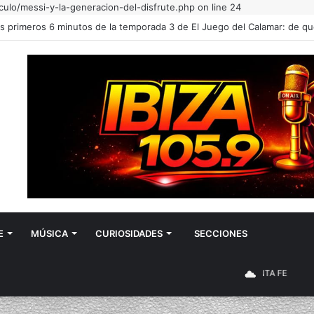
culo/messi-y-la-generacion-del-disfrute.php on line 24
E
MÚSICA
CURIOSIDADES
SECCIONES