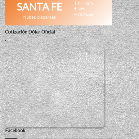
SANTA FE
11º - 12º%
68%
25.7 km/h
Nubes dispersas
Cotización Dólar Oficial
Facebook