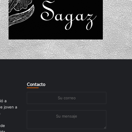
Contacto
Su
ió a
correo
re joven a
a
Su
mensaje
 de
ida