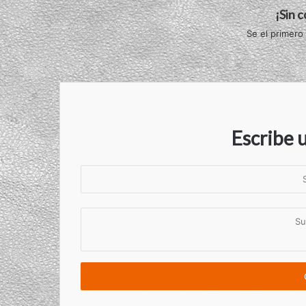
¡Sin 
Se el primero
Escribe 
S
u
n
S
o
u
m
c
b
o
r
m
e
e
n