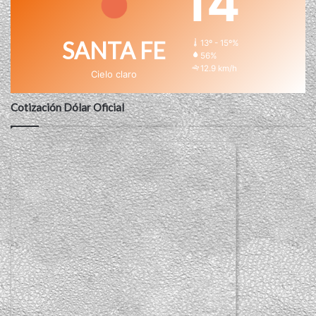
14
SANTA FE
13º - 15º%
56%
12.9 km/h
Cielo claro
Cotización Dólar Oficial