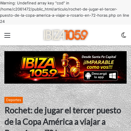
Warning: Undefined array key "cod" in
/home/c2061472/public_html/articulo/rochet-de-jugar-el-tercer-
puesto-de-la-copa-america-a-viajar-a-rosario-en-72-horas.php on line
24
Menu
C
m
Deportes
Rochet: de jugar el tercer puesto
de la Copa América a viajar a