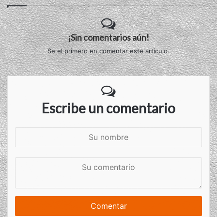
¡Sin comentarios aún!
Se el primero en comentar este artículo.
Escribe un comentario
S
u
n
S
o
u
m
c
b
o
r
m
e
e