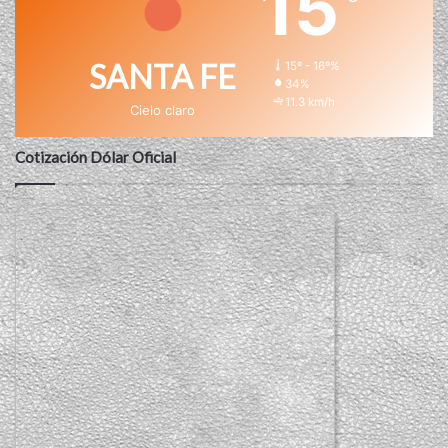
15
SANTA FE
15º - 16º%
34%
11.3 km/h
Cielo claro
Cotización Dólar Oficial