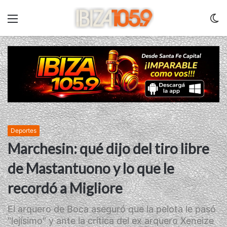
Menu
C
m
Deportes
Marchesin: qué dijo del tiro libre
de Mastantuono y lo que le
recordó a Migliore
El arquero de Boca aseguró que la pelota le pasó
"lejísimo" y ante la crítica del ex arquero Xeneize