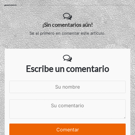
¡Sin comentarios aún!
Se el primero en comentar este artículo.
Escribe un comentario
S
u
n
S
o
u
m
c
b
o
r
m
e
e