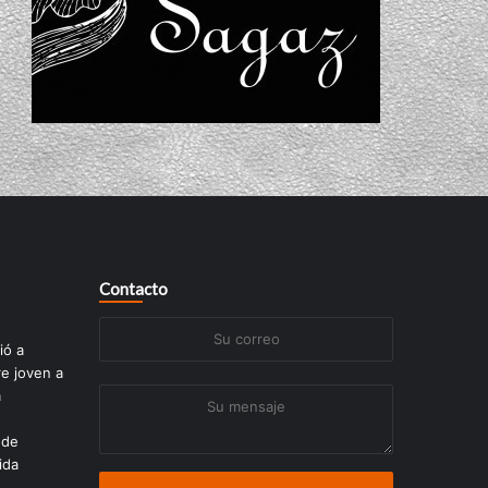
Contacto
Su
ió a
correo
re joven a
a
Su
mensaje
 de
ida