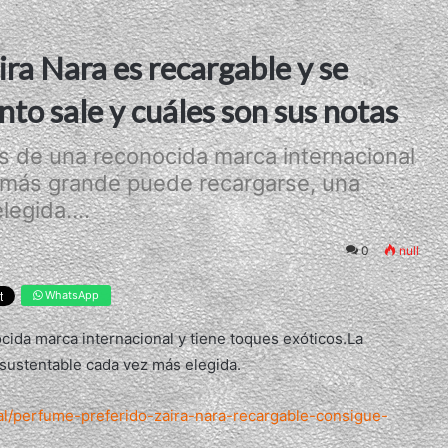
ira Nara es recargable y se
to sale y cuáles son sus notas
es de una reconocida marca internacional
n más grande puede recargarse, una
egida....
0
null
WhatsApp
cida marca internacional y tiene toques exóticos.La
sustentable cada vez más elegida.
al/perfume-preferido-zaira-nara-recargable-consigue-