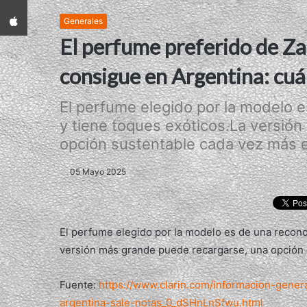
App iPhone
Generales
El perfume preferido de Za
consigue en Argentina: cuán
El perfume elegido por la modelo 
y tiene toques exóticos.La versió
opción sustentable cada vez más el
05 Mayo 2025
El perfume elegido por la modelo es de una recono
versión más grande puede recargarse, una opción 
Fuente:
https://www.clarin.com/informacion-gener
argentina-sale-notas_0_dSHnLnSfwu.html