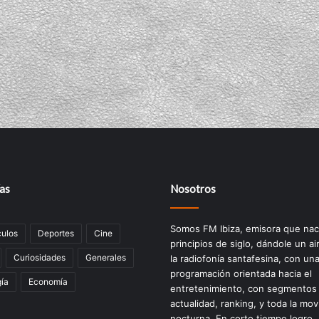
as
Nosotros
Somos FM Ibiza, emisora que nac
ulos
Deportes
Cine
principios de siglo, dándole un ai
Curiosidades
Generales
la radiofonía santafesina, con un
programación orientada hacia el
ía
Economía
entretenimiento, con segmentos
actualidad, ranking, y toda la mov
nocturna. En corto tiempo logro