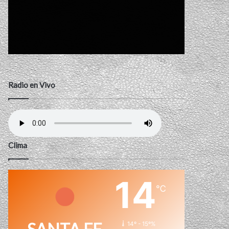
Radio en Vivo
Clima
14
℃
14º - 15º%