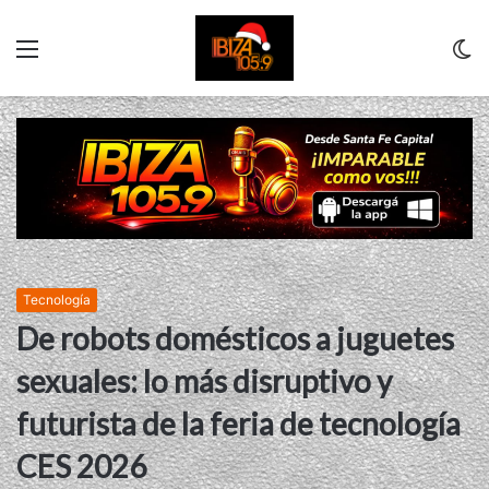
Menu
C
m
Tecnología
De robots domésticos a juguetes
sexuales: lo más disruptivo y
futurista de la feria de tecnología
CES 2026