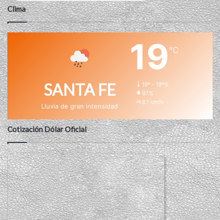
Clima
19
℃
SANTA FE
19º - 19º%
97%
8.1 km/h
Lluvia de gran intensidad
Cotización Dólar Oficial