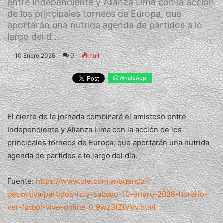
entre Independiente y Alianza Lima con la acción
de los principales torneos de Europa, que
aportarán una nutrida agenda de partidos a lo
largo del d...
10 Enero 2026
0
null
WhatsApp
El cierre de la jornada combinará el amistoso entre
Independiente y Alianza Lima con la acción de los
principales torneos de Europa, que aportarán una nutrida
agenda de partidos a lo largo del día.
Fuente:
https://www.ole.com.ar/agenda-
deportiva/partidos-hoy-sabado-10-enero-2026-horario-
ver-futbol-vivo-online_0_9wzGiZtVVv.html