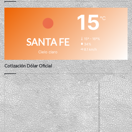
15
℃
SANTA FE
15º - 16º%
34%
8.1 km/h
Cielo claro
Cotización Dólar Oficial