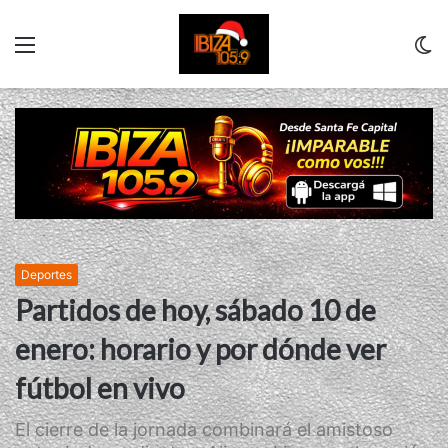
Menu
C
m
Deportes
Partidos de hoy, sábado 10 de
enero: horario y por dónde ver
fútbol en vivo
El cierre de la jornada combinará el amistoso