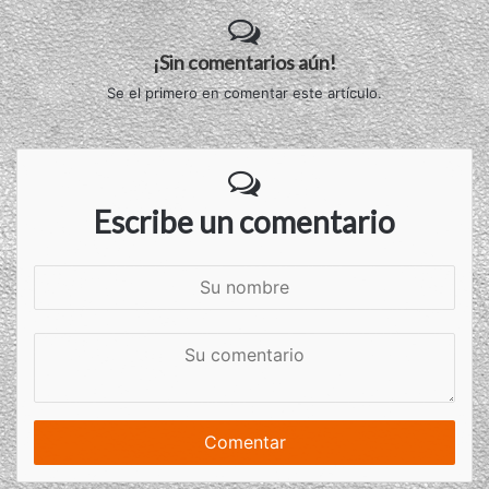
¡Sin comentarios aún!
Se el primero en comentar este artículo.
Escribe un comentario
S
u
n
S
o
u
m
c
b
o
r
m
e
e
n