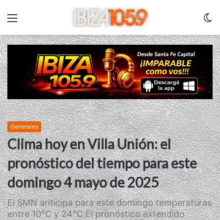
Menu
C
m
Generales
Clima hoy en Villa Unión: el
pronóstico del tiempo para este
domingo 4 mayo de 2025
El SMN anticipa para este domingo temperaturas
entre 10°C y 24°C.El pronóstico extendido