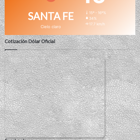
SANTA FE
15º - 16º%
34%
17.7 km/h
Cielo claro
Cotización Dólar Oficial