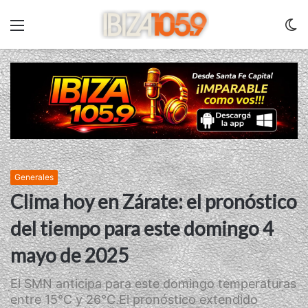
Menu
C
m
Generales
Clima hoy en Zárate: el pronóstico
del tiempo para este domingo 4
mayo de 2025
El SMN anticipa para este domingo temperaturas
entre 15°C y 26°C.El pronóstico extendido