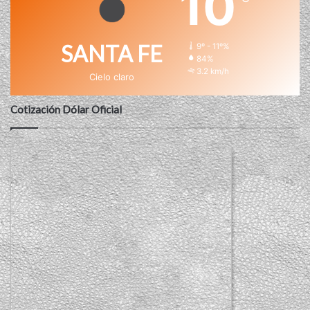
10
SANTA FE
9º - 11º%
84%
3.2 km/h
Cielo claro
Cotización Dólar Oficial