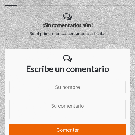
¡Sin comentarios aún!
Se el primero en comentar este artículo.
Escribe un comentario
S
u
n
S
o
u
m
c
b
o
r
m
e
e