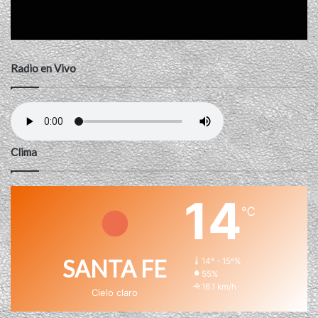
Radio en Vivo
Clima
14
℃
SANTA FE
14º - 15º%
55%
16.1 km/h
Cielo claro