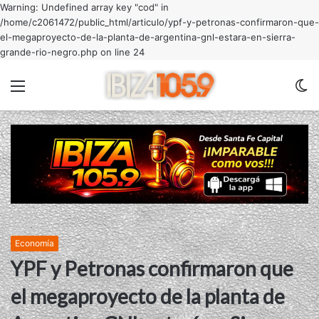
Warning: Undefined array key "cod" in
/home/c2061472/public_html/articulo/ypf-y-petronas-confirmaron-que-
el-megaproyecto-de-la-planta-de-argentina-gnl-estara-en-sierra-
grande-rio-negro.php on line 24
Menu
C
m
Economía
YPF y Petronas confirmaron que
el megaproyecto de la planta de