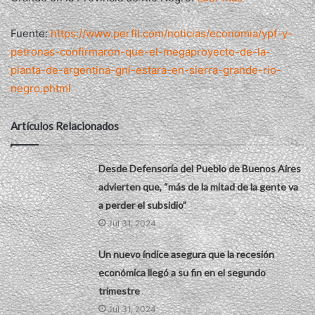
Fuente:
https://www.perfil.com/noticias/economia/ypf-y-
petronas-confirmaron-que-el-megaproyecto-de-la-
planta-de-argentina-gnl-estara-en-sierra-grande-rio-
negro.phtml
Artículos Relacionados
Desde Defensoría del Pueblo de Buenos Aires
advierten que, “más de la mitad de la gente va
a perder el subsidio”
Jul 31, 2024
Un nuevo índice asegura que la recesión
económica llegó a su fin en el segundo
trimestre
Jul 31, 2024