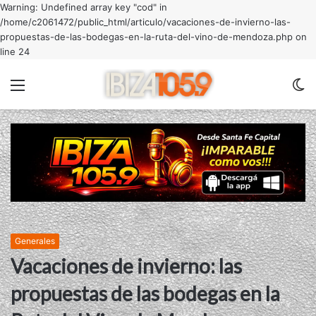
Warning: Undefined array key "cod" in
/home/c2061472/public_html/articulo/vacaciones-de-invierno-las-
propuestas-de-las-bodegas-en-la-ruta-del-vino-de-mendoza.php on
line 24
Menu
C
m
Generales
Vacaciones de invierno: las
propuestas de las bodegas en la