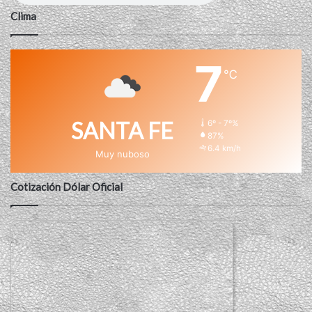
Clima
7
℃
SANTA FE
6º - 7º%
87%
6.4 km/h
Muy nuboso
Cotización Dólar Oficial