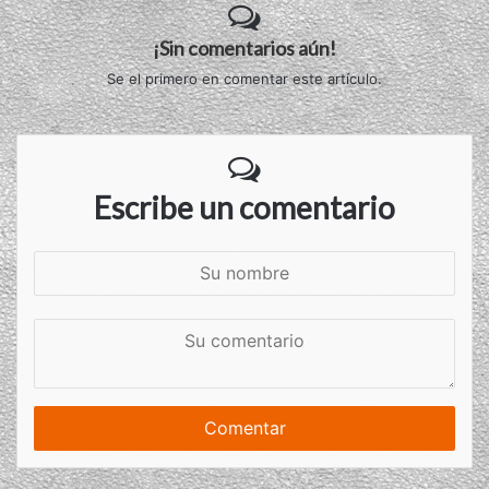
¡Sin comentarios aún!
Se el primero en comentar este artículo.
Escribe un comentario
S
u
n
S
o
u
m
c
b
o
r
m
e
e
n