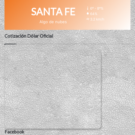
SANTA FE
6º - 8º%
64%
3.2 km/h
Algo de nubes
Cotización Dólar Oficial
Facebook