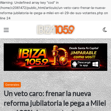
Warning: Undefined array key "cod" in
/home/c2061472/public_html/articulo/un-veto-caro-frenar-la-nueva-
reforma-jubilatoria-le-pega-a-milei-en-el-29-de-sus-votantes.php on
line 24
Menu
C
m
Generales
Un veto caro: frenar la nueva
reforma jubilatoria le pega a Milei