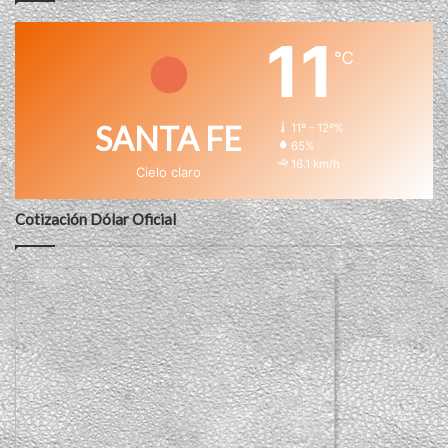
11
℃
SANTA FE
11º - 12º%
65%
16.1 km/h
Cielo claro
Cotización Dólar Oficial