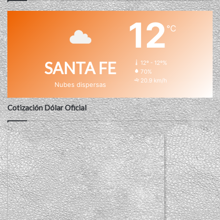
12
℃
SANTA FE
12º - 12º%
70%
20.9 km/h
Nubes dispersas
Cotización Dólar Oficial