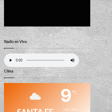
Radio en Vivo
Clima
9
℃
9º - 9º%