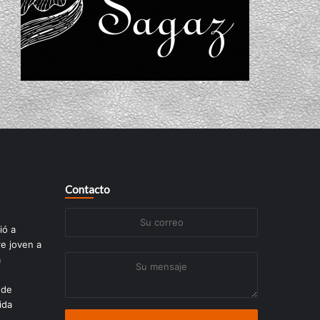
Contacto
Su
ió a
correo
re joven a
a
Su
mensaje
 de
ida