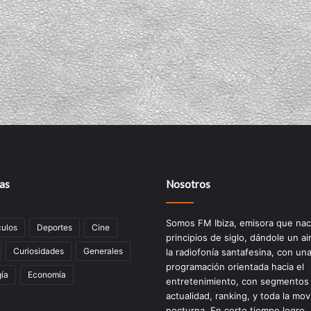
as
Nosotros
Somos FM Ibiza, emisora que nac
ulos
Deportes
Cine
principios de siglo, dándole un ai
Curiosidades
Generales
la radiofonía santafesina, con un
programación orientada hacia el
ía
Economía
entretenimiento, con segmentos
actualidad, ranking, y toda la mov
nocturna. En corto tiempo logro