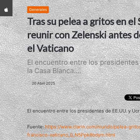
App iPhone
Generales
Tras su pelea a gritos en el
reunir con Zelenski antes d
el Vaticano
El encuentro entre los presidentes
la Casa Blanca....
26 Abril 2025
El encuentro entre los presidentes de EE.UU. y Ucr
Fuente:
https://www.clarin.com/mundo/pelea-grito
francisco-vaticano_0_N5Ppk8bdym.html