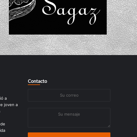
Contacto
Su
ió a
correo
re joven a
a
Su
mensaje
 de
ida