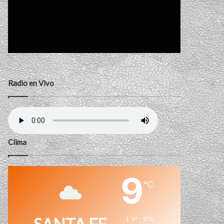
Radio en Vivo
Clima
9
℃
9º - 9º%