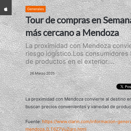
App iPhone
Generales
Tour de compras en Semana
más cercano a Mendoza
La proximidad con Mendoza convie
riesgo logístico.Los consumidores
de productos en el exterior....
26 Marzo 2025
La proximidad con Mendoza convierte al destino e
buscan precios convenientes y variedad de product
Fuente:
https://www.clarin.com/informacion-gene
mendoza_0_T6Z7VuZgro.html