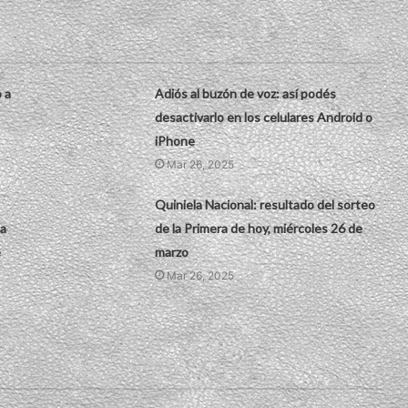
 a
Adiós al buzón de voz: así podés
desactivarlo en los celulares Android o
iPhone
Mar 26, 2025
Quiniela Nacional: resultado del sorteo
la
de la Primera de hoy, miércoles 26 de
e
marzo
Mar 26, 2025