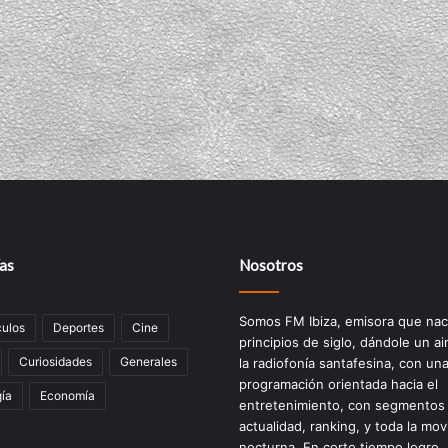
as
Nosotros
Somos FM Ibiza, emisora que nac
ulos
Deportes
Cine
principios de siglo, dándole un ai
Curiosidades
Generales
la radiofonía santafesina, con un
programación orientada hacia el
ía
Economía
entretenimiento, con segmentos
actualidad, ranking, y toda la mov
nocturna. En corto tiempo logro