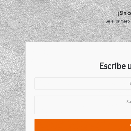
¡Sin 
Se el primero
Escribe 
S
u
n
S
o
u
m
c
b
o
r
m
e
e