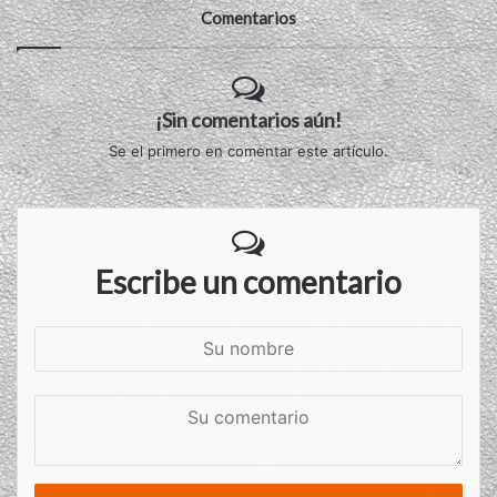
Comentarios
¡Sin comentarios aún!
Se el primero en comentar este artículo.
Escribe un comentario
S
u
n
S
o
u
m
c
b
o
r