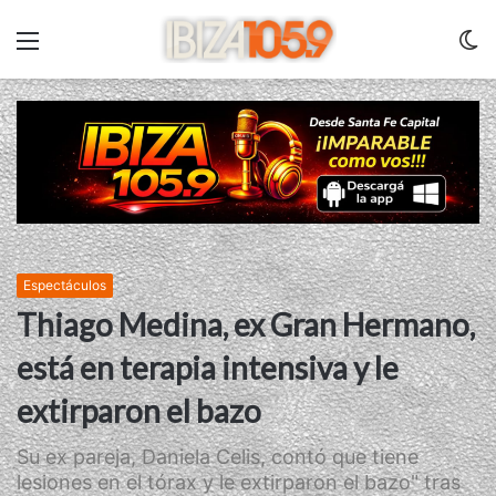
Menu
C
m
Espectáculos
Thiago Medina, ex Gran Hermano,
está en terapia intensiva y le
extirparon el bazo
Su ex pareja, Daniela Celis, contó que tiene
lesiones en el tórax y le extirparon el bazo" tras