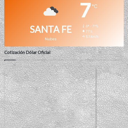
7
℃
SANTA FE
6º - 7º%
77%
8.1 km/h
Nubes
Cotización Dólar Oficial