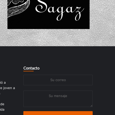
Contacto
Su
ió a
correo
re joven a
a
Su
mensaje
 de
ida