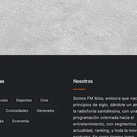
as
Nosotros
Somos FM Ibiza, emisora que nac
ulos
Deportes
Cine
principios de siglo, dándole un ai
Curiosidades
Generales
la radiofonía santafesina, con un
programación orientada hacia el
ía
Economía
entretenimiento, con segmentos
actualidad, ranking, y toda la mov
nocturna. En corto tiempo logro