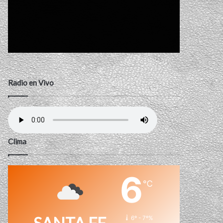
Radio en Vivo
Clima
6
℃
6º - 7º%