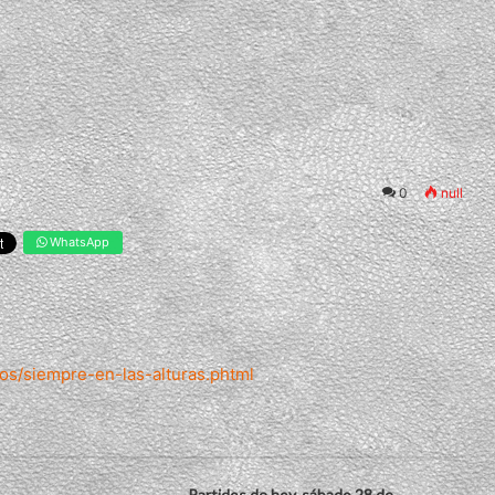
0
null
WhatsApp
los/siempre-en-las-alturas.phtml
Partidos de hoy, sábado 28 de