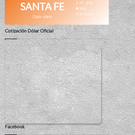
SANTA FE
7º - 8º%
84%
3.2 km/h
Cielo claro
Cotización Dólar Oficial
Facebook