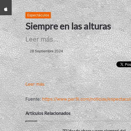
App iPhone
Espectáculos
Siempre en las alturas
Leer más...
28 Septiembre 2024
Leer más
Fuente:
https://www.perfil.com/noticias/espectacu
Artículos Relacionados
“El ‘desde ahora y para siempre’ del