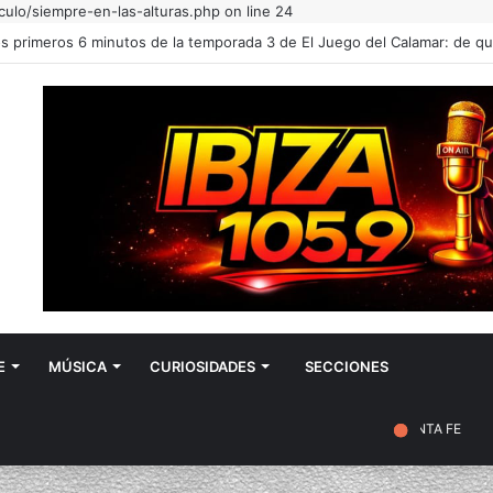
culo/siempre-en-las-alturas.php on line 24
E
MÚSICA
CURIOSIDADES
SECCIONES