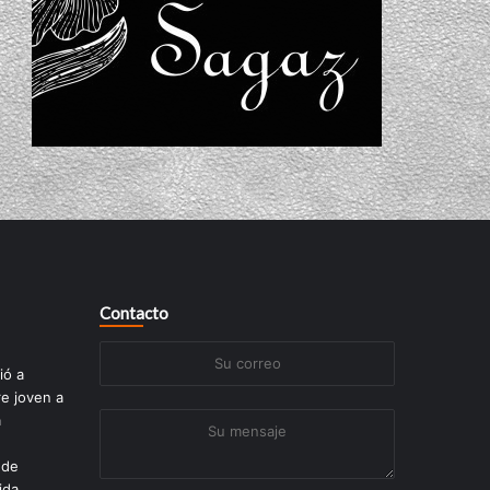
Contacto
Su
ió a
correo
re joven a
a
Su
mensaje
 de
ida