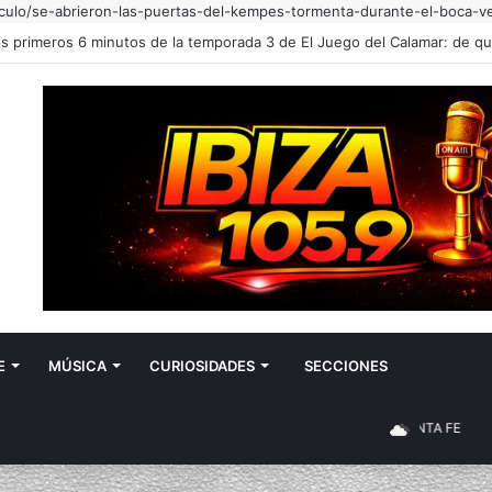
iculo/se-abrieron-las-puertas-del-kempes-tormenta-durante-el-boca-ve
E
MÚSICA
CURIOSIDADES
SECCIONES