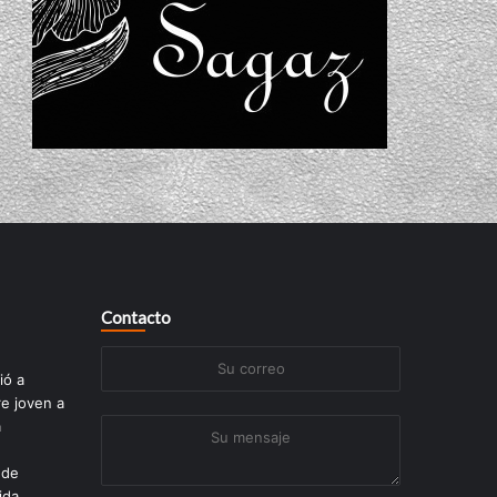
Contacto
Su
ió a
correo
re joven a
a
Su
mensaje
 de
ida