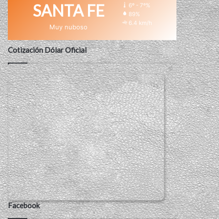
SANTA FE
6º - 7º%
89%
6.4 km/h
Muy nuboso
Cotización Dólar Oficial
Facebook