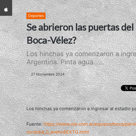
App iPhone
Deportes
Se abrieron las puertas de
Boca-Vélez?
Los hinchas ya comenzaron a ingres
Argentina. Pinta agua......
27 Noviembre 2024
Los hinchas ya comenzaron a ingresar al estadio par
Fuente:
https://www.ole.com.ar/equipos/boca/par
cordoba_0_aveho6EXTG.html