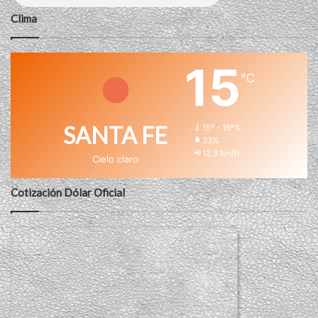
Clima
15
℃
SANTA FE
15º - 16º%
33%
12.9 km/h
Cielo claro
Cotización Dólar Oficial