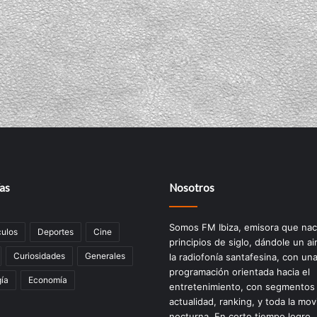
as
Nosotros
Somos FM Ibiza, emisora que nac
ulos
Deportes
Cine
principios de siglo, dándole un ai
Curiosidades
Generales
la radiofonía santafesina, con un
programación orientada hacia el
ía
Economía
entretenimiento, con segmentos
actualidad, ranking, y toda la mov
nocturna. En corto tiempo logro