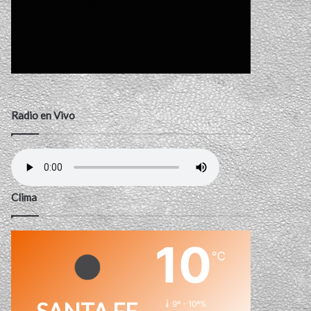
Radio en Vivo
Clima
10
℃
9º - 10º%