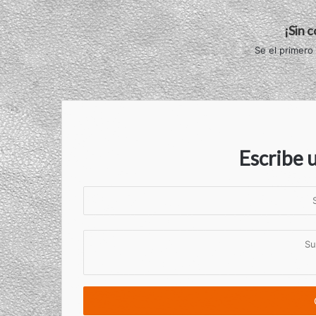
¡Sin 
Se el primero
Escribe 
S
u
n
S
o
u
m
c
b
o
r
m
e
e