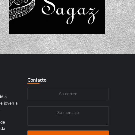
Contacto
Su
ió a
correo
re joven a
a
Su
mensaje
 de
ida