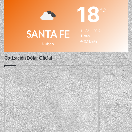
18
℃
SANTA FE
18º - 19º%
98%
8.1 km/h
Nubes
Cotización Dólar Oficial