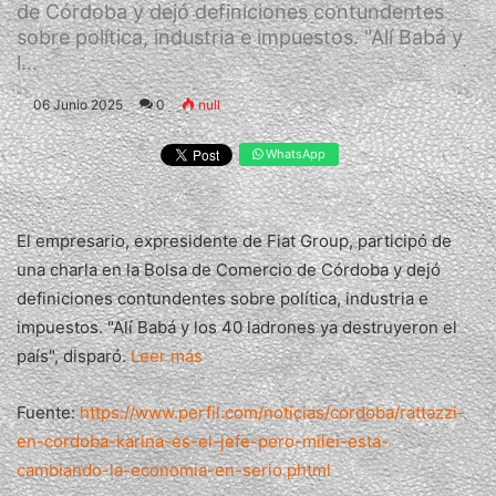
de Córdoba y dejó definiciones contundentes
sobre política, industria e impuestos. "Alí Babá y
l...
06 Junio 2025
0
null
WhatsApp
El empresario, expresidente de Fiat Group, participó de
una charla en la Bolsa de Comercio de Córdoba y dejó
definiciones contundentes sobre política, industria e
impuestos. "Alí Babá y los 40 ladrones ya destruyeron el
país", disparó.
Leer más
Fuente:
https://www.perfil.com/noticias/cordoba/rattazzi-
en-cordoba-karina-es-el-jefe-pero-milei-esta-
cambiando-la-economia-en-serio.phtml