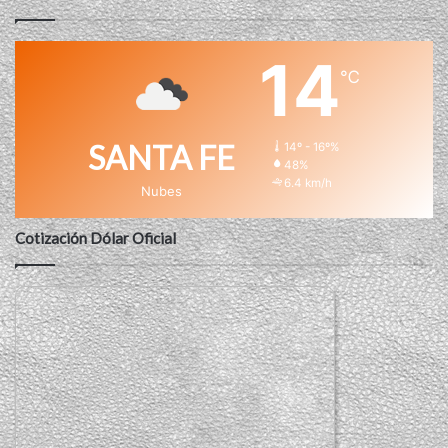
14
℃
SANTA FE
14º - 16º%
48%
6.4 km/h
Nubes
Cotización Dólar Oficial