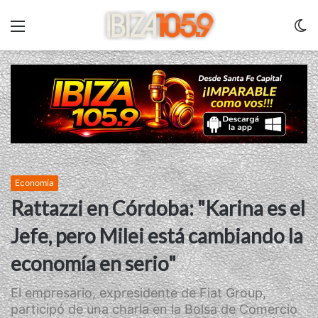
Menu
C
m
Economía
Rattazzi en Córdoba: "Karina es el
Jefe, pero Milei está cambiando la
economía en serio"
El empresario, expresidente de Fiat Group,
participó de una charla en la Bolsa de Comercio