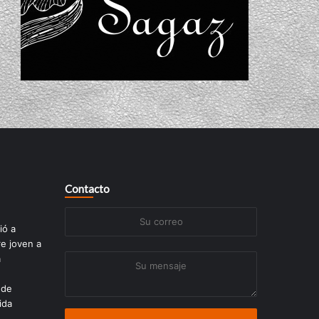
Contacto
Su
ió a
correo
re joven a
a
Su
mensaje
 de
ida