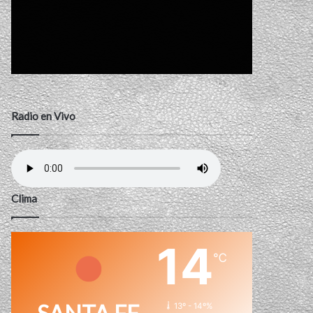
Radio en Vivo
Clima
14
℃
13º - 14º%