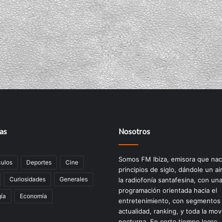
as
Nosotros
Somos FM Ibiza, emisora que nac
ulos
Deportes
Cine
principios de siglo, dándole un ai
Curiosidades
Generales
la radiofonía santafesina, con un
programación orientada hacia el
ía
Economía
entretenimiento, con segmentos
actualidad, ranking, y toda la mov
nocturna. En corto tiempo logro