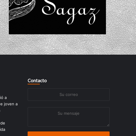
Contacto
Su
ió a
correo
re joven a
a
Su
mensaje
 de
ida