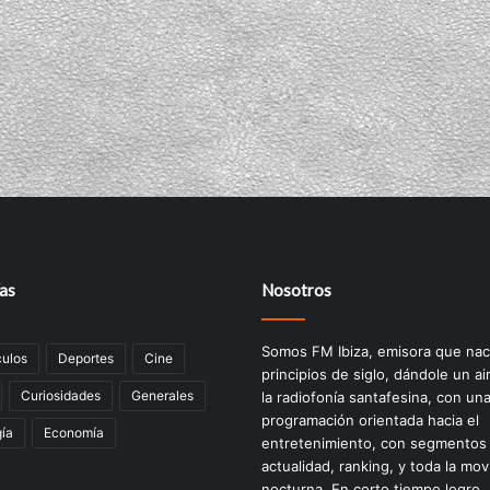
as
Nosotros
Somos FM Ibiza, emisora que nac
ulos
Deportes
Cine
principios de siglo, dándole un ai
Curiosidades
Generales
la radiofonía santafesina, con un
programación orientada hacia el
ía
Economía
entretenimiento, con segmentos
actualidad, ranking, y toda la mov
nocturna. En corto tiempo logro