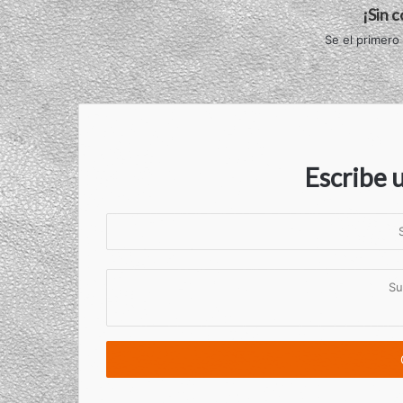
¡Sin 
Se el primero
Escribe 
S
u
n
S
o
u
m
c
b
o
r
m
e
e
n