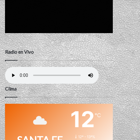
Radio en Vivo
Clima
12
℃
12º - 13º%