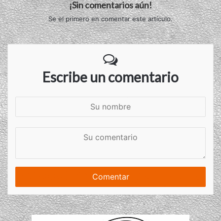
¡Sin comentarios aún!
Se el primero en comentar este artículo.
Escribe un comentario
S
u
n
S
o
u
m
c
b
o
r
m
e
e
n
t
a