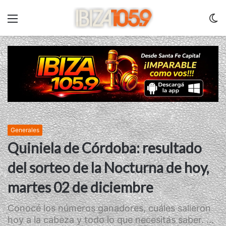
Menu
C
m
Generales
Quiniela de Córdoba: resultado
del sorteo de la Nocturna de hoy,
martes 02 de diciembre
Conocé los números ganadores, cuáles salieron
hoy a la cabeza y todo lo que necesitás saber. ...