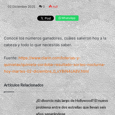
02 Diciembre 2025
0
null
WhatsApp
Conocé los números ganadores, cuáles salieron hoy a la
cabeza y todo lo que necesitás saber.
Fuente:
https://www.clarin.com/loterias-y-
quinielas/quiniela-cordoba-resultado-sorteo-nocturna-
hoy-martes-02-diciembre_0_xYBiN4cA8V.html
Artículos Relacionados
¿El divorcio más largo de Hollywood? El nuevo
problema entre dos estrellas que llevan seis
años separándose