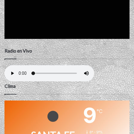
Radio en Vivo
Clima
9
℃
8º - 9º%