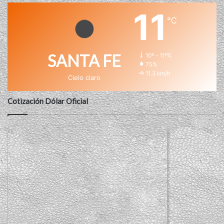
11
℃
SANTA FE
10º - 11º%
75%
11.3 km/h
Cielo claro
Cotización Dólar Oficial