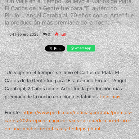
"Un viaje en el tiempo" se llevó el Carlos de Plata.
El Carlos de la Gente fue para "El auténtico
Pirulo". "Ángel Carabajal, 20 años con el Arte" fue
la producción más premiada de la noch...
04 Febrero 2025
0
null
WhatsApp
"Un viaje en el tiempo" se llevó el Carlos de Plata. El
Carlos de la Gente fue para "El auténtico Pirulo". "Ángel
Carabajal, 20 años con el Arte" fue la producción más
premiada de la noche con cinco estatuillas.
Leer más
Fuente:
https://www.perfil.com/noticias/cordoba/premios-
carlos-2025-epico-magic-dreams-se-quedo-con-el-oro-
en-una-noche-de-criticas-y-festejos.phtml