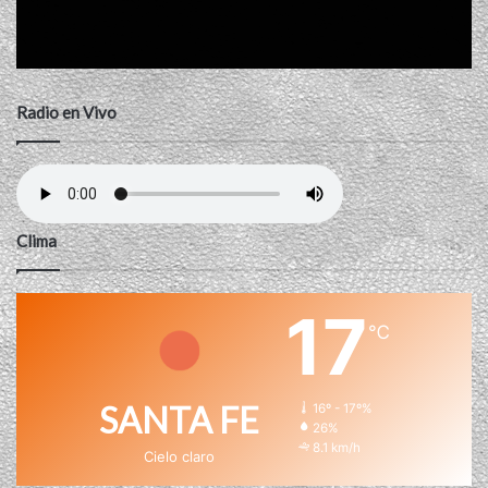
Radio en Vivo
Clima
17
℃
SANTA FE
16º - 17º%
26%
8.1 km/h
Cielo claro