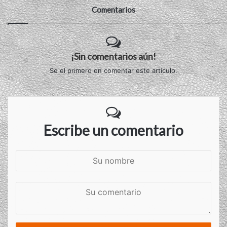
Comentarios
¡Sin comentarios aún!
Se el primero en comentar este artículo.
Escribe un comentario
S
u
n
S
o
u
m
c
b
o
r