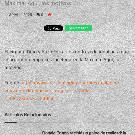
Máxima. Aquí, los motivos....
30 Abril 2025
0
null
WhatsApp
El circuito Dino y Enzo Ferrari es un trazado ideal para que
el argentino empiece a acelerar en la Máxima. Aquí, los
motivos.
Fuente:
https://www.ole.com.ar/autos/franco-colapinto-
conviene-debutar-imola-alpine-formula-
1_0_8DzXnmZCD3.html
Artículos Relacionados
Donald Trump recibió un golpe de realidad: la