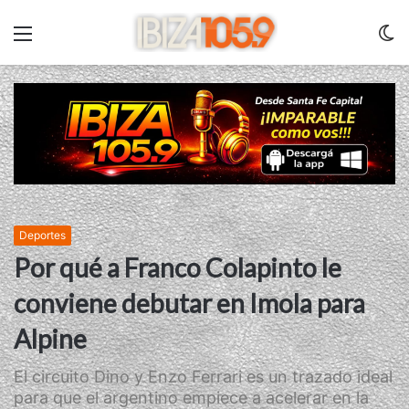
Menu
C
m
Deportes
Por qué a Franco Colapinto le
conviene debutar en Imola para
Alpine
El circuito Dino y Enzo Ferrari es un trazado ideal
para que el argentino empiece a acelerar en la