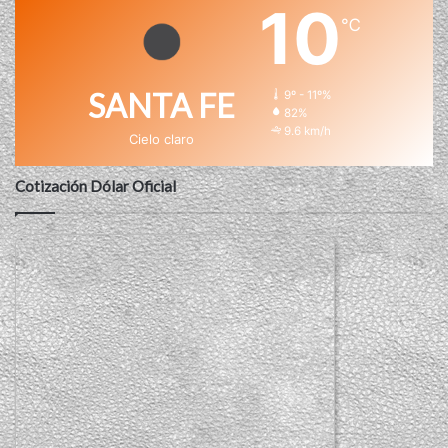
10
℃
SANTA FE
9º - 11º%
82%
9.6 km/h
Cielo claro
Cotización Dólar Oficial