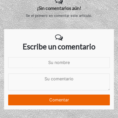
¡Sin comentarios aún!
Se el primero en comentar este artículo.
Escribe un comentario
S
u
n
S
o
u
m
c
b
o
r
m
e
e
n
t