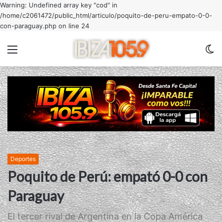
Warning: Undefined array key "cod" in
/home/c2061472/public_html/articulo/poquito-de-peru-empato-0-0-
con-paraguay.php on line 24
Menu
C
m
Deportes
Poquito de Perú: empató 0-0 con
Paraguay
El tercer rival de Argentina en la Copa América