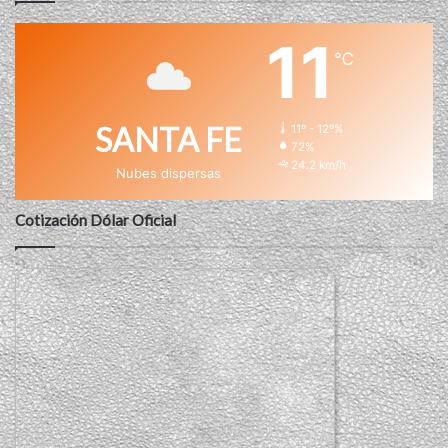
11
℃
SANTA FE
11º - 12º%
72%
24.2 km/h
Nubes dispersas
Cotización Dólar Oficial