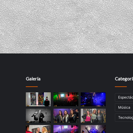
r
i
o
Galería
Categorí
Espectác
Música
Tecnolog