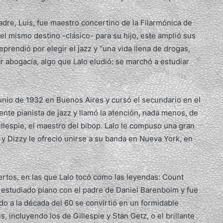
adre, Luis, fue maestro concertino de la Filarmónica de
el mismo destino -clásico- para su hijo, este amplió sus
eprendió por elegir el jazz y “una vida llena de drogas,
ar abogacía, algo que Lalo eludió: se marchó a estudiar
junio de 1932 en Buenos Aires y cursó el secundario en el
nte pianista de jazz y llamó la atención, nada menos, de
illespie, el maestro del bibop. Lalo le compuso una gran
 y Dizzy le ofreció unirse a su banda en Nueva York, en
ertos, en las que Lalo tocó como las leyendas: Count
ía estudiado piano con el padre de Daniel Barenboim y fue
do a la década del 60 se convirtió en un formidable
, incluyendo los de Gillespie y Stan Getz, o el brillante