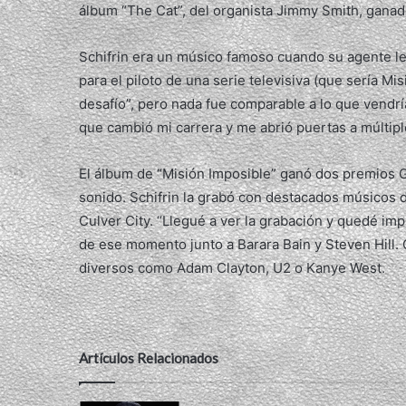
álbum “The Cat”, del organista Jimmy Smith, gana
Schifrin era un músico famoso cuando su agente le
para el piloto de una serie televisiva (que sería Mi
desafío”, pero nada fue comparable a lo que vendría
que cambió mi carrera y me abrió puertas a múltip
El álbum de “Misión Imposible” ganó dos premios G
sonido. Schifrin la grabó con destacados músicos d
Culver City. “Llegué a ver la grabación y quedé im
de ese momento junto a Barara Bain y Steven Hill. C
diversos como Adam Clayton, U2 o Kanye West.
Artículos Relacionados