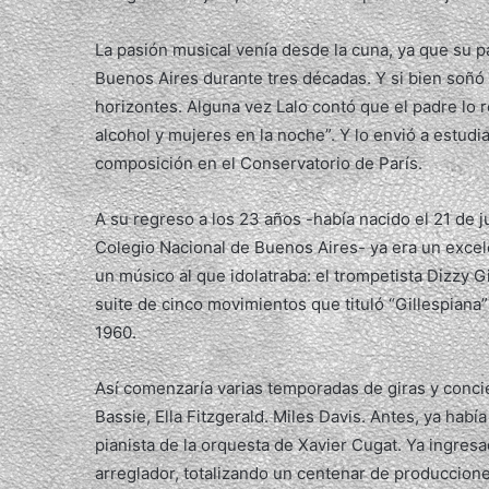
La pasión musical venía desde la cuna, ya que su p
Buenos Aires durante tres décadas. Y si bien soñó 
horizontes. Alguna vez Lalo contó que el padre lo r
alcohol y mujeres en la noche”. Y lo envió a estudi
composición en el Conservatorio de París.
A su regreso a los 23 años -había nacido el 21 de 
Colegio Nacional de Buenos Aires- ya era un excele
un músico al que idolatraba: el trompetista Dizzy G
suite de cinco movimientos que tituló “Gillespiana”
1960.
Así comenzaría varias temporadas de giras y conci
Bassie, Ella Fitzgerald. Miles Davis. Antes, ya hab
pianista de la orquesta de Xavier Cugat. Ya ingresa
arreglador, totalizando un centenar de producciones