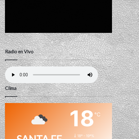
Radio en Vivo
Clima
18
℃
18º - 19º%