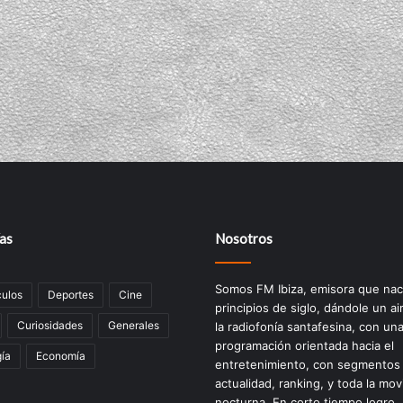
as
Nosotros
Somos FM Ibiza, emisora que nac
ulos
Deportes
Cine
principios de siglo, dándole un ai
Curiosidades
Generales
la radiofonía santafesina, con un
programación orientada hacia el
ía
Economía
entretenimiento, con segmentos
actualidad, ranking, y toda la mov
nocturna. En corto tiempo logro