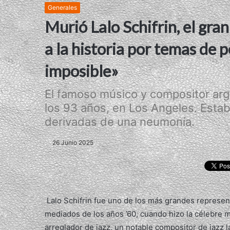
Generales
Murió Lalo Schifrin, el gr
a la historia por temas de 
imposible»
El famoso músico y compositor arge
los 93 años, en Los Angeles. Esta
derivadas de una neumonía.
26 Junio 2025
Lalo Schifrin fue uno de los más grandes represent
mediados de los años ’60, cuando hizo la célebre m
arreglador de jazz, un notable compositor de jazz l