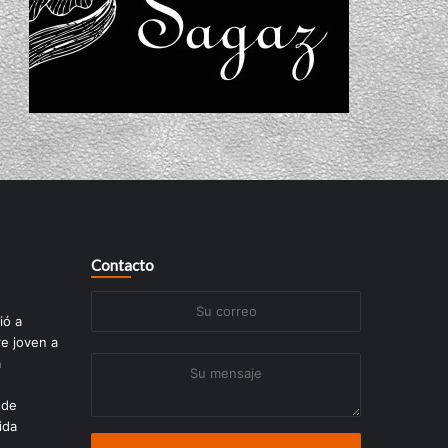
Contacto
Su
ió a
correo
re joven a
a
Su
mensaje
 de
ida