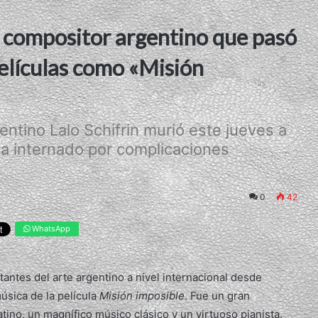
an compositor argentino que pasó
películas como «Misión
ntino Lalo Schifrin murió este jueves a
ba internado por complicaciones
0
42
WhatsApp
antes del arte argentino a nivel internacional desde
úsica de la película
Misión imposible
. Fue un gran
atino, un magnífico músico clásico y un virtuoso pianista.