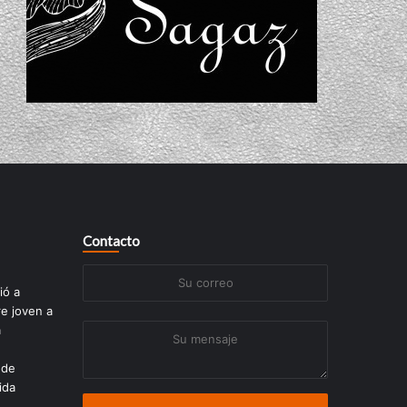
Contacto
Su
ió a
correo
re joven a
a
Su
mensaje
 de
ida