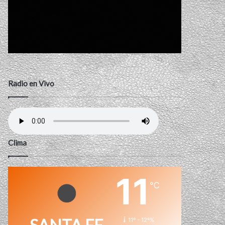
Radio en Vivo
Clima
11
℃
11º - 12º%