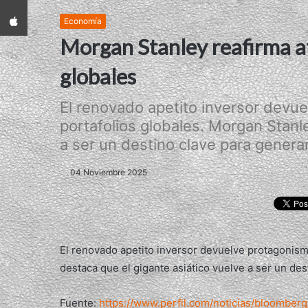
App iPhone
Economía
Morgan Stanley reafirma at
globales
El renovado apetito inversor devue
portafolios globales. Morgan Stanl
a ser un destino clave para generar 
04 Noviembre 2025
El renovado apetito inversor devuelve protagonism
destaca que el gigante asiático vuelve a ser un des
Fuente:
https://www.perfil.com/noticias/bloomber