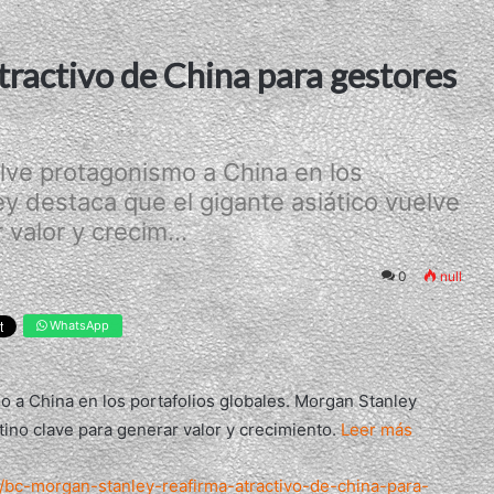
ractivo de China para gestores
lve protagonismo a China en los
ey destaca que el gigante asiático vuelve
valor y crecim...
0
null
WhatsApp
o a China en los portafolios globales. Morgan Stanley
tino clave para generar valor y crecimiento.
Leer más
g/bc-morgan-stanley-reafirma-atractivo-de-china-para-