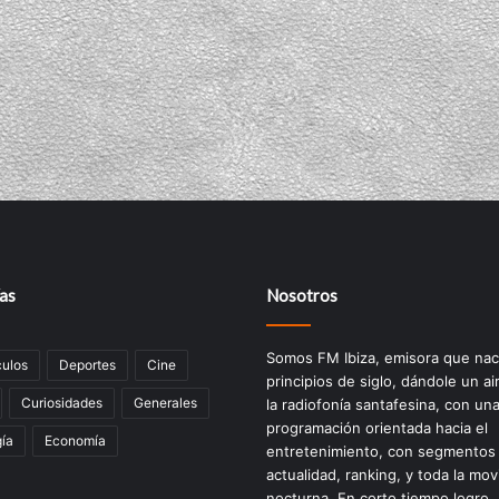
as
Nosotros
Somos FM Ibiza, emisora que nac
ulos
Deportes
Cine
principios de siglo, dándole un ai
Curiosidades
Generales
la radiofonía santafesina, con un
programación orientada hacia el
ía
Economía
entretenimiento, con segmentos
actualidad, ranking, y toda la mov
nocturna. En corto tiempo logro