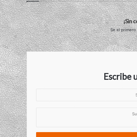
¡Sin 
Se el primero
Escribe 
S
u
n
S
o
u
m
c
b
o
r
m
e