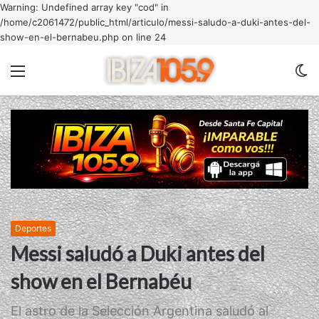
Warning: Undefined array key "cod" in
/home/c2061472/public_html/articulo/messi-saludo-a-duki-antes-del-
show-en-el-bernabeu.php on line 24
Menu
C
m
Deportes
Messi saludó a Duki antes del
show en el Bernabéu
El astro de la Selección Argentina saludó al