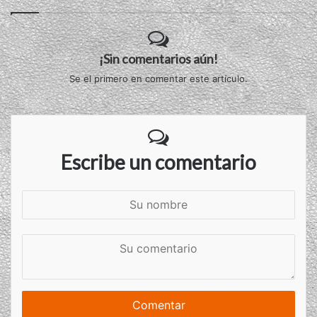
¡Sin comentarios aún!
Se el primero en comentar este artículo.
Escribe un comentario
S
u
n
S
o
u
m
c
b
o
r
m
e
e