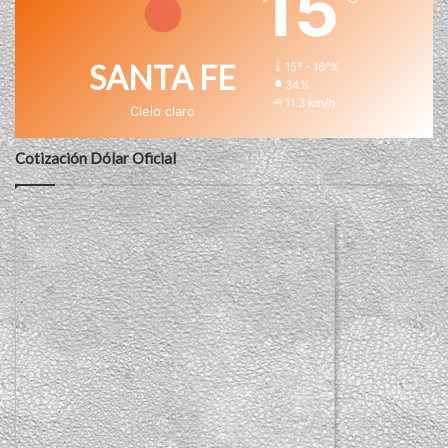
15
SANTA FE
15º - 16º%
34%
11.3 km/h
Cielo claro
Cotización Dólar Oficial