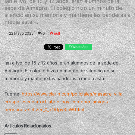
Ian e Ivo, de 15 y 12 años, eran alumnos de la
sede de Almagro. El colegio hizo un minuto de
silencio en su memoria y mantiene las banderas a
media asta. ...
22 Mayo 2025
0
null
WhatsApp
Ian e Ivo, de 15 y 12 años, eran alumnos de la sede de
Almagro. El colegio hizo un minuto de silencio en su
memoria y mantiene las banderas a media asta.
Fuente:
https://www.clarin.com/policiales/masacre-villa-
crespo-escuela-ort-abrio-hoy-contener-amigos-
hermanos-seltzer_0_x1Rtpy3ihW.html
Artículos Relacionados