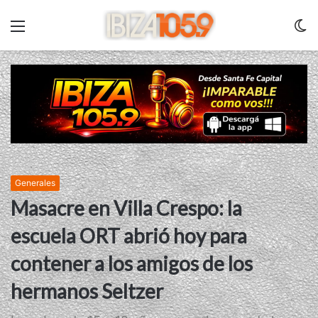
Menu
C
m
Generales
Masacre en Villa Crespo: la
escuela ORT abrió hoy para
contener a los amigos de los
hermanos Seltzer