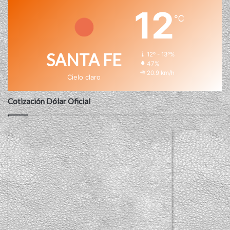
12
℃
SANTA FE
12º - 13º%
47%
20.9 km/h
Cielo claro
Cotización Dólar Oficial