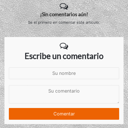
¡Sin comentarios aún!
Se el primero en comentar este artículo.
Escribe un comentario
S
u
n
S
o
u
m
c
b
o
r
m
e
e
n