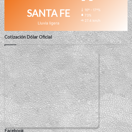
SANTA FE
16º - 17º%
73%
27.4 km/h
Lluvia ligera
Cotización Dólar Oficial
Facebook